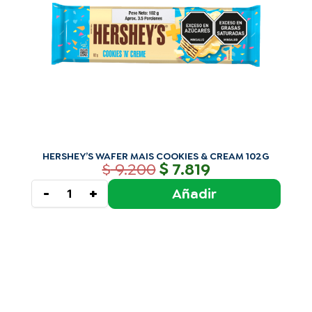
HERSHEY’S WAFER MAIS COOKIES & CREAM 102G
$
$
9.200
7.819
Añadir
-
+