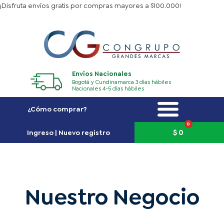
Ir
¡Disfruta envíos gratis por compras mayores a $100.000!
al
contenido
Envíos Nacionales
Bogotá y Cundinamarca 3 días hábiles
Nacionales 4-5 días hábiles
¿Cómo comprar?
0
Carrito
$
0
Ingreso | Nuevo registro
Nuestro Negocio