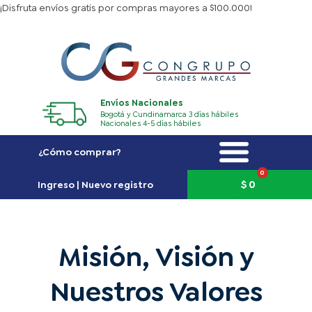
Ir
¡Disfruta envíos gratis por compras mayores a $100.000!
al
contenido
Envíos Nacionales
Bogotá y Cundinamarca 3 días hábiles
Nacionales 4-5 días hábiles
¿Cómo comprar?
0
Carrito
$
0
Ingreso | Nuevo registro
Misión, Visión y
Nuestros Valores