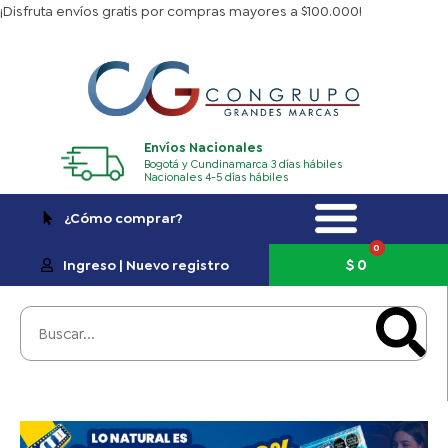
Ir
¡Disfruta envíos gratis por compras mayores a $100.000!
al
contenido
Envíos Nacionales
Bogotá y Cundinamarca 3 días hábiles
Nacionales 4-5 días hábiles
¿Cómo comprar?
0
Carrito
$
0
Ingreso | Nuevo registro
Buscar