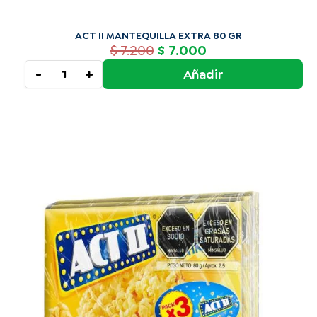
ACT II MANTEQUILLA EXTRA 80 GR
$
7.200
7.000
$
-
+
Añadir
ACT
II
MANTEQUILLA
EXTRA
PACK
3
UNIDS
240GR
cantidad