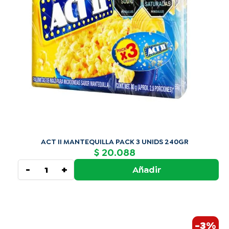
240GR
cantidad
ACT II MANTEQUILLA PACK 3 UNIDS 240GR
20.088
$
-
+
Añadir
El
El
ACT
-3%