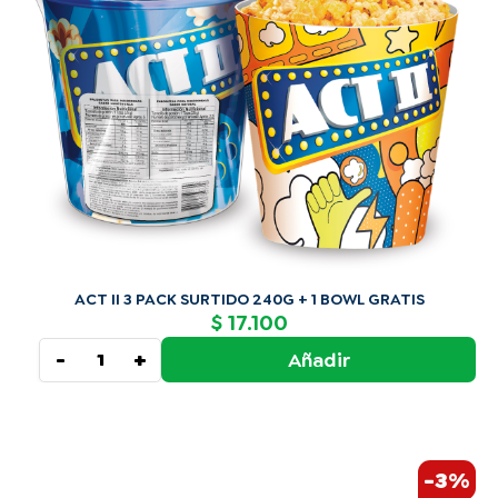
1
BOWL
GRATIS
cantidad
ACT II 3 PACK SURTIDO 240G + 1 BOWL GRATIS
17.100
$
-
+
Añadir
El
El
ACT
-3%
precio
precio
II