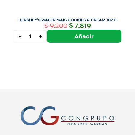
HERSHEY’S WAFER MAIS COOKIES & CREAM 102G
$
$
9.200
7.819
Añadir
-
+