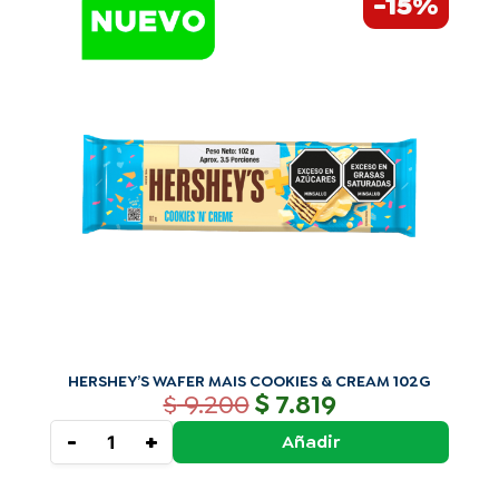
-15%
precio
precio
WAFER
original
actual
MAIS
era:
es:
COOKIES
$ 9.200.
$ 7.819.
&
CREAM
102G
cantidad
HERSHEY’S WAFER MAIS COOKIES & CREAM 102G
$
$
9.200
7.819
-
+
Añadir