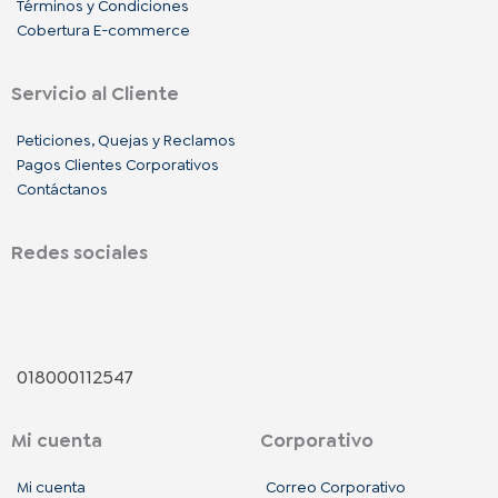
Términos y Condiciones
Cobertura E-commerce
Servicio al Cliente
Peticiones, Quejas y Reclamos
Pagos Clientes Corporativos
Contáctanos
Redes sociales
F
I
L
a
n
i
018000112547
c
s
n
Mi cuenta
Corporativo
e
t
k
Mi cuenta
Correo Corporativo