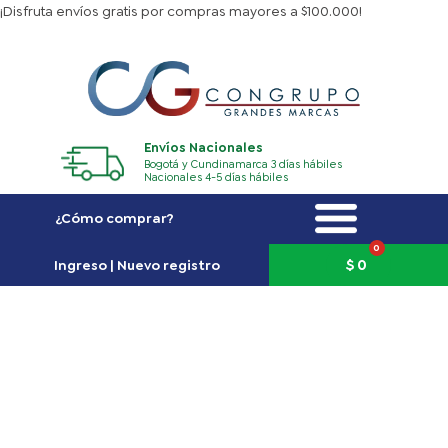
Ir
¡Disfruta envíos gratis por compras mayores a $100.000!
al
contenido
Envíos Nacionales
Bogotá y Cundinamarca 3 días hábiles
Nacionales 4-5 días hábiles
¿Cómo comprar?
0
Carrito
$
0
Ingreso | Nuevo registro