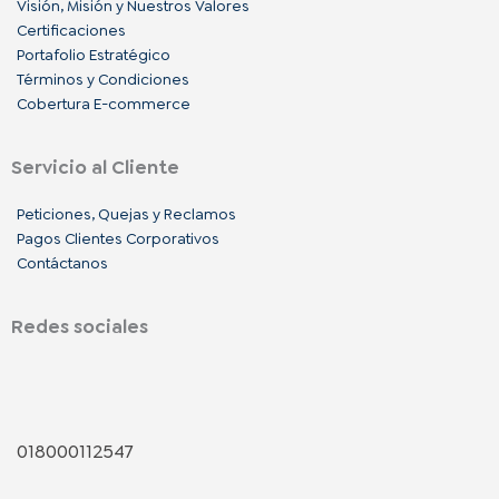
Visión, Misión y Nuestros Valores
Certificaciones
Portafolio Estratégico
Términos y Condiciones
Cobertura E-commerce
Servicio al Cliente
Peticiones, Quejas y Reclamos
Pagos Clientes Corporativos
Contáctanos
Redes sociales
F
I
L
a
n
i
018000112547