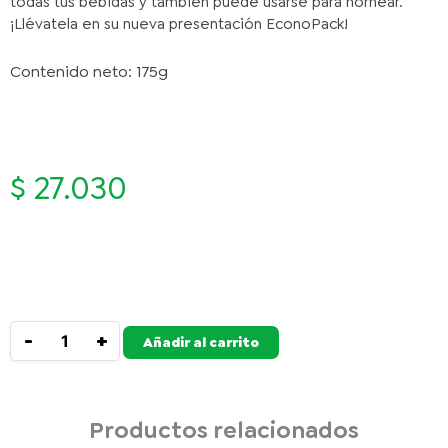
todas tus bebidas y también puede usarse para hornear.
¡Llévatela en su nueva presentación EconoPack!
Contenido neto: 175g
$
27.030
SPLENDA
Disponibilidad:
83 Unidades
STEVIA
ECONOPACK
-
+
Añadir al carrito
175GR
cantidad
Productos relacionados