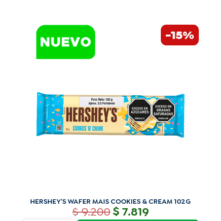
El
El
HERSHEY'S
-15%
precio
precio
WAFER
original
actual
MAIS
era:
es:
COOKIES
$ 9.200.
$ 7.819.
&
CREAM
102G
cantidad
HERSHEY’S WAFER MAIS COOKIES & CREAM 102G
$
$
9.200
7.819