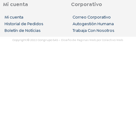
c
s
n
Mi cuenta
Corporativo
e
t
k
Mi cuenta
Correo Corporativo
b
a
e
Historial de Pedidos
Autogestión Humana
Boletín de Notícias
Trabaja Con Nosotros
o
g
d
Copyright © 2022 Congrupo SAS –
Diseño de Paginas Web
por Colectivo Web
o
r
i
k
a
n
m