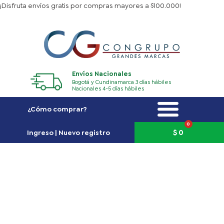
Ir
¡Disfruta envíos gratis por compras mayores a $100.000!
al
contenido
Envíos Nacionales
Bogotá y Cundinamarca 3 días hábiles
Nacionales 4-5 días hábiles
¿Cómo comprar?
0
Carrito
$
0
Ingreso | Nuevo registro