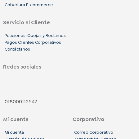
Cobertura E-commerce
Servicio al Cliente
Peticiones, Quejas y Reclamos
Pagos Clientes Corporativos
Contáctanos
Redes sociales
F
I
L
a
n
i
018000112547
c
s
n
Mi cuenta
Corporativo
e
t
k
Mi cuenta
Correo Corporativo