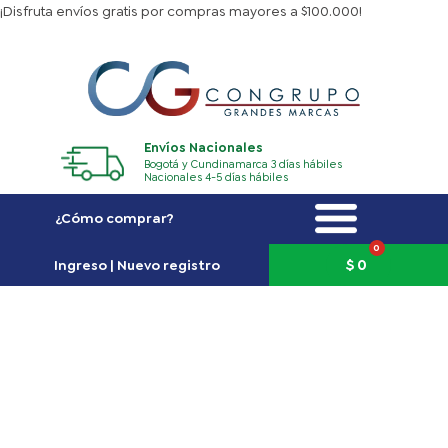
Ir
¡Disfruta envíos gratis por compras mayores a $100.000!
al
contenido
Envíos Nacionales
Bogotá y Cundinamarca 3 días hábiles
Nacionales 4-5 días hábiles
¿Cómo comprar?
0
Carrito
$
0
Ingreso | Nuevo registro