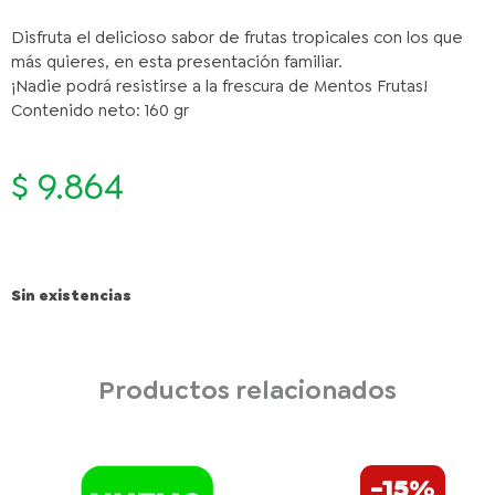
Disfruta el delicioso sabor de frutas tropicales con los que
más quieres, en esta presentación familiar.
¡Nadie podrá resistirse a la frescura de Mentos Frutas!
Contenido neto: 160 gr
$
9.864
Sin existencias
Productos relacionados
El
El
HERSHEY'S
-15%
precio
precio
WAFER