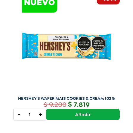
original
actual
MAIS
era:
es:
COOKIES
$ 9.200.
$ 7.819.
&
CREAM
102G
cantidad
HERSHEY’S WAFER MAIS COOKIES & CREAM 102G
$
$
9.200
7.819
-
+
Añadir