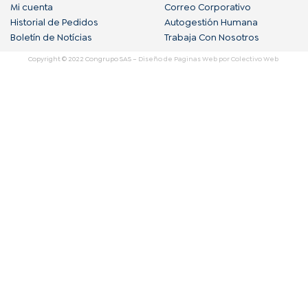
e
t
k
Mi cuenta
Correo Corporativo
b
a
e
Historial de Pedidos
Autogestión Humana
Boletín de Notícias
Trabaja Con Nosotros
o
g
d
Copyright © 2022 Congrupo SAS –
Diseño de Paginas Web
por Colectivo Web
o
r
i
k
a
n
m