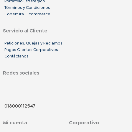
Portafolio Estratégico
Términos y Condiciones
Cobertura E-commerce
Servicio al Cliente
Peticiones, Quejas y Reclamos
Pagos Clientes Corporativos
Contáctanos
Redes sociales
F
I
L
a
n
i
018000112547
c
s
n
Mi cuenta
Corporativo