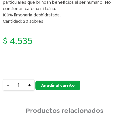
particulares que brindan beneficios al ser humano. No
contienen cafeína ni teína.
100% limonaria deshidratada.
Cantidad: 20 sobres
$
4.535
JAIBEL
Disponibilidad:
378 Unidades
TRADICIONAL
COLOMBIANA
-
+
Añadir al carrito
LIMONA
X20
SOBRES
cantidad
Productos relacionados