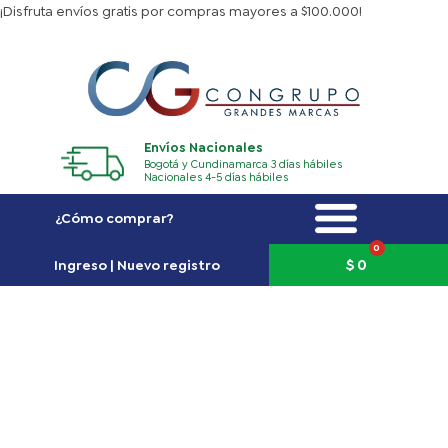
Ir
¡Disfruta envíos gratis por compras mayores a $100.000!
al
contenido
Envíos Nacionales
Bogotá y Cundinamarca 3 días hábiles
Nacionales 4-5 días hábiles
¿Cómo comprar?
0
Carrito
$
0
Ingreso | Nuevo registro