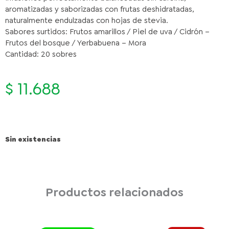
aromatizadas y saborizadas con frutas deshidratadas,
naturalmente endulzadas con hojas de stevia.
Sabores surtidos: Frutos amarillos / Piel de uva / Cidrón –
Frutos del bosque / Yerbabuena – Mora
Cantidad: 20 sobres
$
11.688
Sin existencias
Productos relacionados
El
El
HERSHEY'S