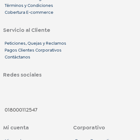
Términos y Condiciones
Cobertura E-commerce
Servicio al Cliente
Peticiones, Quejas y Reclamos
Pagos Clientes Corporativos
Contáctanos
Redes sociales
F
I
L
a
n
i
018000112547
c
s
n
Mi cuenta
Corporativo
e
t
k