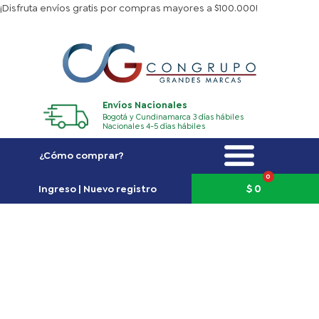
Ir
¡Disfruta envíos gratis por compras mayores a $100.000!
al
contenido
Envíos Nacionales
Bogotá y Cundinamarca 3 días hábiles
Nacionales 4-5 días hábiles
¿Cómo comprar?
0
Carrito
$
0
Ingreso | Nuevo registro