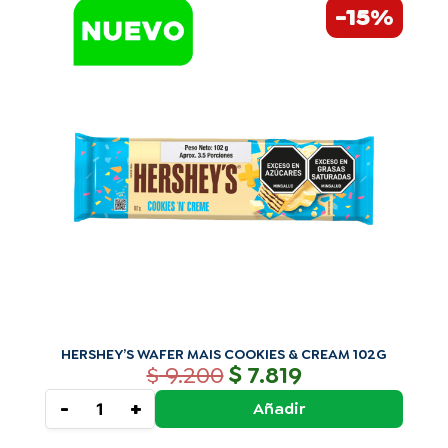
-15%
precio
precio
WAFER
original
actual
MAIS
era:
es:
COOKIES
$ 9.200.
$ 7.819.
&
CREAM
102G
cantidad
HERSHEY’S WAFER MAIS COOKIES & CREAM 102G
$
$
9.200
7.819
-
+
Añadir