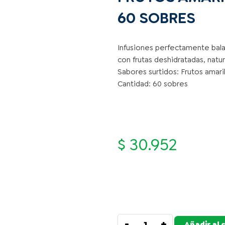
60 SOBRES
Infusiones perfectamente bala
con frutas deshidratadas, natu
Sabores surtidos: Frutos amaril
Cantidad: 60 sobres
$
30.952
JAIBEL
Disponibilidad:
82 Unidades
FRUTAL
FRUTOS
-
+
Añadir al 