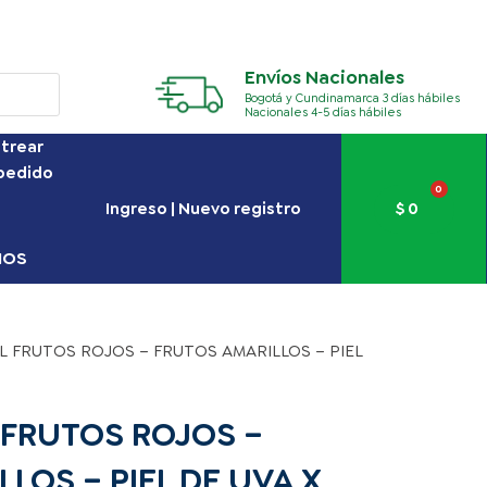
Envíos Nacionales
Bogotá y Cundinamarca 3 días hábiles
Nacionales 4-5 días hábiles
trear
pedido
0
Carr
$
0
Ingreso | Nuevo registro
NOS
AL FRUTOS ROJOS – FRUTOS AMARILLOS – PIEL
 FRUTOS ROJOS –
LOS – PIEL DE UVA X