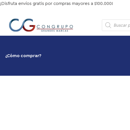
Ir
¡Disfruta envíos gratis por compras mayores a $100.000!
al
contenido
Búsqueda
de
productos
¿Cómo comprar?