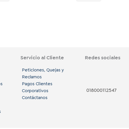
Servicio al Cliente
Redes sociales
F
I
L
Peticiones, Quejas y
Reclamos
a
n
i
os
Pagos Clientes
018000112547
Corporativos
c
s
n
Contáctanos
e
t
k
s
e