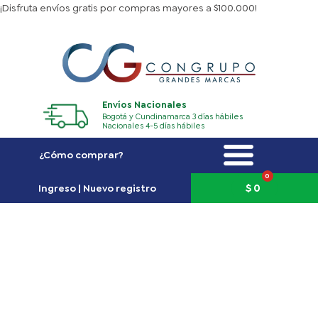
Ir
¡Disfruta envíos gratis por compras mayores a $100.000!
al
contenido
Envíos Nacionales
Bogotá y Cundinamarca 3 días hábiles
Nacionales 4-5 días hábiles
¿Cómo comprar?
0
Carrito
$
0
Ingreso | Nuevo registro