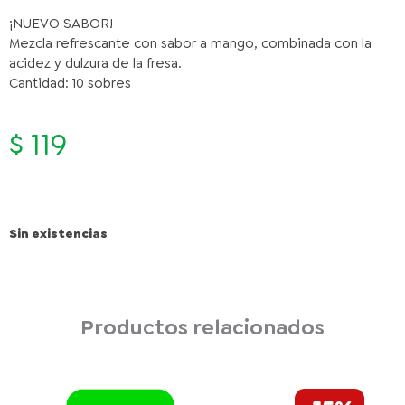
¡NUEVO SABOR!
Mezcla refrescante con sabor a mango, combinada con la
acidez y dulzura de la fresa.
Cantidad: 10 sobres
$
119
Sin existencias
Productos relacionados
El
El
HERSHEY'S