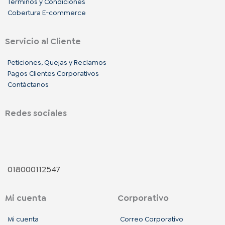
Términos y Condiciones
Cobertura E-commerce
Servicio al Cliente
Peticiones, Quejas y Reclamos
Pagos Clientes Corporativos
Contáctanos
Redes sociales
F
I
L
a
n
i
018000112547
c
s
n
Mi cuenta
Corporativo
e
t
k
Mi cuenta
Correo Corporativo