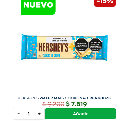
-15%
precio
precio
WAFER
original
actual
MAIS
era:
es:
COOKIES
$ 9.200.
$ 7.819.
&
CREAM
102G
cantidad
HERSHEY’S WAFER MAIS COOKIES & CREAM 102G
$
$
9.200
7.819
-
+
Añadir