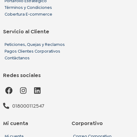
Portafolio Estratégico
Términos y Condiciones
Cobertura E-commerce
Servicio al Cliente
Peticiones, Quejas y Reclamos
Pagos Clientes Corporativos
Contáctanos
Redes sociales
F
I
L
a
n
i
c
s
n
018000112547
e
t
k
b
a
e
o
g
d
Mi cuenta
Corporativo
o
r
i
Mi cuenta
Correo Corporativo