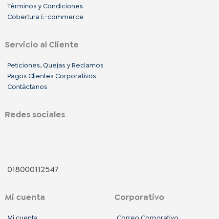
Términos y Condiciones
Cobertura E-commerce
Servicio al Cliente
Peticiones, Quejas y Reclamos
Pagos Clientes Corporativos
Contáctanos
Redes sociales
F
I
L
a
n
i
018000112547
c
s
n
Mi cuenta
Corporativo
e
t
k
Mi cuenta
Correo Corporativo