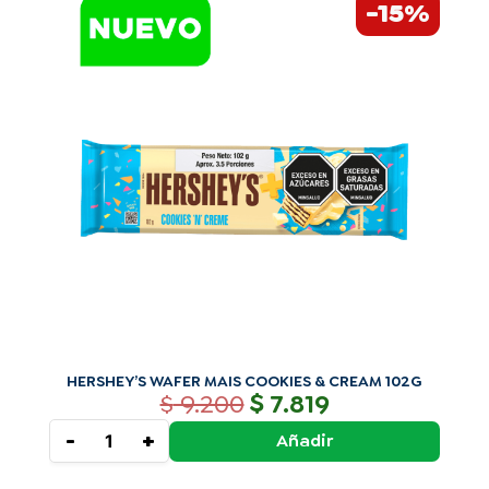
-15%
precio
precio
WAFER
original
actual
MAIS
era:
es:
COOKIES
$ 9.200.
$ 7.819.
&
CREAM
102G
cantidad
HERSHEY’S WAFER MAIS COOKIES & CREAM 102G
$
$
9.200
7.819
-
+
Añadir