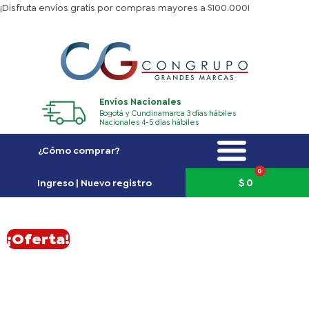
Ir
¡Disfruta envíos gratis por compras mayores a $100.000!
al
contenido
Envíos Nacionales
Bogotá y Cundinamarca 3 días hábiles
Nacionales 4-5 días hábiles
¿Cómo comprar?
0
Carrito
$
0
Ingreso | Nuevo registro
¡Oferta!