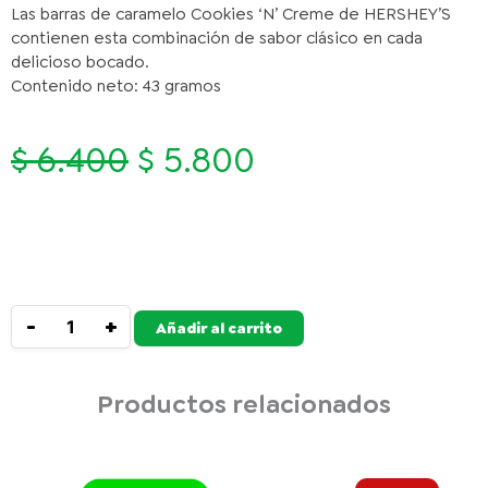
Las barras de caramelo Cookies ‘N’ Creme de HERSHEY’S
contienen esta combinación de sabor clásico en cada
delicioso bocado.
Contenido neto: 43 gramos
El
El
$
6.400
$
5.800
precio
precio
original
actual
era:
es:
$ 6.400.
$ 5.800.
HERSHEY'S
Disponibilidad:
1609 Unidades
COOKIES
AND
-
+
Añadir al carrito
CREAM
TAB
43
Productos relacionados
G
cantidad
El
El
HERSHEY'S