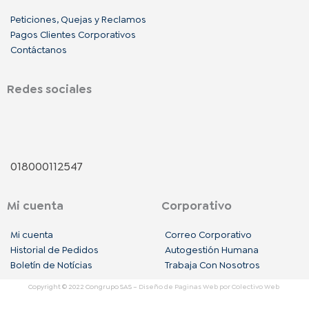
Peticiones, Quejas y Reclamos
Pagos Clientes Corporativos
Contáctanos
Redes sociales
F
I
L
a
n
i
018000112547
c
s
n
Mi cuenta
Corporativo
e
t
k
Mi cuenta
Correo Corporativo
b
a
e
Historial de Pedidos
Autogestión Humana
Boletín de Notícias
Trabaja Con Nosotros
o
g
d
Copyright © 2022 Congrupo SAS –
Diseño de Paginas Web
por Colectivo Web