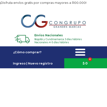
Ir
¡Disfruta envíos gratis por compras mayores a $100.000!
al
contenido
Envíos Nacionales
Bogotá y Cundinamarca 3 días hábiles
Nacionales 4-5 días hábiles
¿Cómo comprar?
0
Carrito
$
0
Ingreso | Nuevo registro