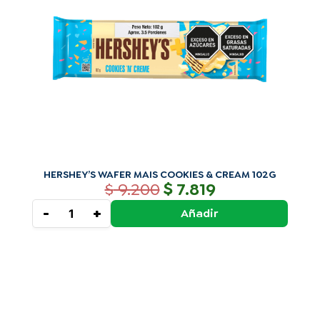
102G
cantidad
HERSHEY’S WAFER MAIS COOKIES & CREAM 102G
$
$
9.200
7.819
-
+
Añadir