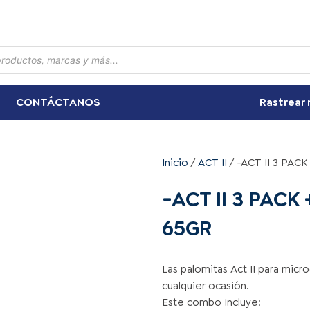
CONTÁCTANOS
Rastrear 
Inicio
/
ACT II
/ -ACT II 3 PAC
-ACT II 3 PACK
65GR
Las palomitas Act II para micr
cualquier ocasión.
Este combo Incluye: