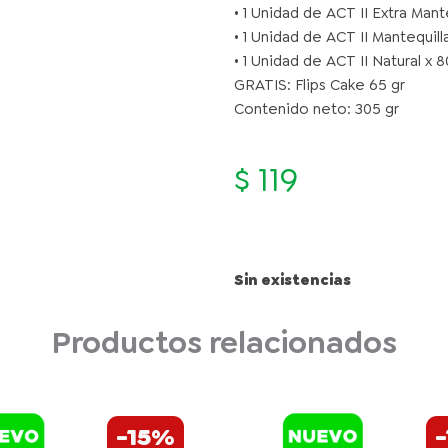
• 1 Unidad de ACT II Extra Mant
• 1 Unidad de ACT II Mantequill
• 1 Unidad de ACT II Natural x 8
GRATIS: Flips Cake 65 gr
Contenido neto: 305 gr
$
119
Sin existencias
Productos relacionados
El
El
El
EY'S
HERSHEY'S
-15%
precio
precio
prec
WAFER