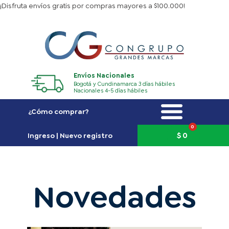
Ir
¡Disfruta envíos gratis por compras mayores a $100.000!
al
contenido
Envíos Nacionales
Bogotá y Cundinamarca 3 días hábiles
Nacionales 4-5 días hábiles
¿Cómo comprar?
0
Carrito
$
0
Ingreso | Nuevo registro
Novedades