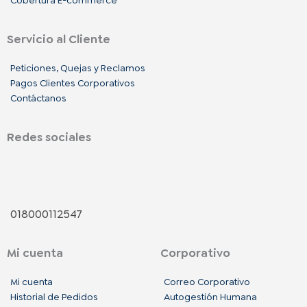
Servicio al Cliente
Peticiones, Quejas y Reclamos
Pagos Clientes Corporativos
Contáctanos
Redes sociales
F
I
L
a
n
i
018000112547
c
s
n
Mi cuenta
Corporativo
e
t
k
Mi cuenta
Correo Corporativo
Historial de Pedidos
Autogestión Humana