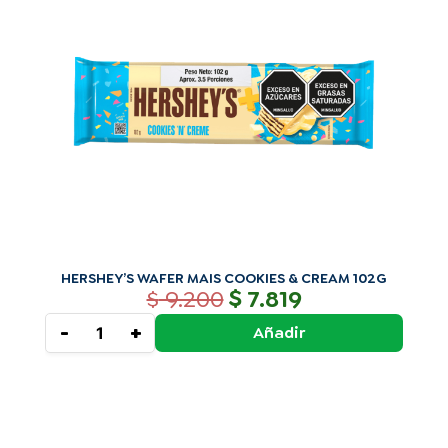
$ 9.200.
$ 7.819.
&
CREAM
102G
cantidad
HERSHEY’S WAFER MAIS COOKIES & CREAM 102G
$
$
9.200
7.819
-
+
Añadir