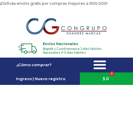
Ir
¡Disfruta envíos gratis por compras mayores a $100.000!
al
contenido
Envíos Nacionales
Bogotá y Cundinamarca 3 días hábiles
Nacionales 4-5 días hábiles
¿Cómo comprar?
0
Carrito
$
0
Ingreso | Nuevo registro